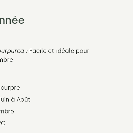
année
purpurea :
Facile et idéale pour
ombre
pourpre
Juin à Août
Ombre
°C