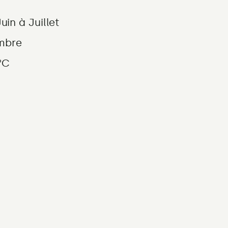
uin à Juillet
ombre
°C