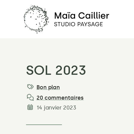
Maïa
Caillier
Studio
Paysage
SOL 2023
–
Les
Bon plan
Catégories:
meilleures
20 commentaires
plantes
14 janvier 2023
pour
Date
de
un
publication:
jardin