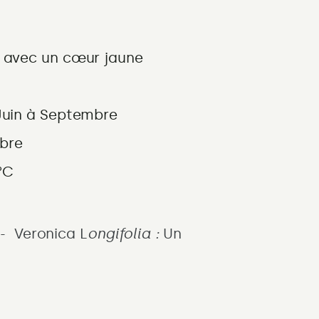
 avec un cœur jaune
Juin à Septembre
mbre
°C
s- Veronica L
ongifolia :
Un