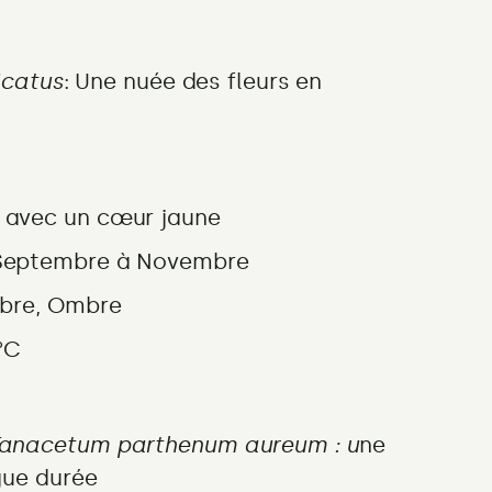
icatus
: Une nuée des fleurs en
 avec un cœur jaune
Septembre à Novembre
mbre, Ombre
°C
Tanacetum
parthenum aureum : u
ne
gue durée