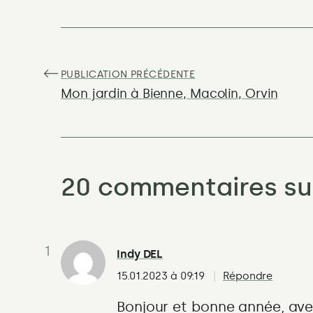
Navigation
de
PUBLICATION PRÉCÉDENTE
:
Mon jardin à Bienne, Macolin, Orvin
l’article
20 commentaires su
Indy DEL
15.01.2023 à 09:19
Répondre
Bonjour et bonne année, ave