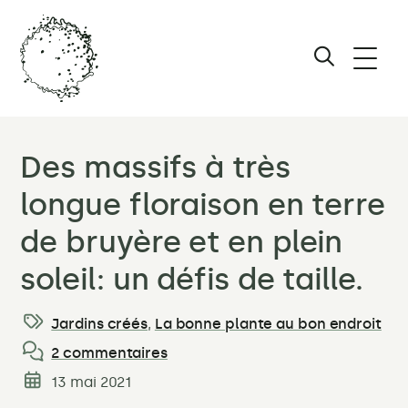
Ouvri
le
Afficher
men
le
Maïa
Caillier
formulair
Des massifs à très
Studio
de
Paysage
longue floraison en terre
–
recherche
de bruyère et en plein
Les
meilleures
soleil: un défis de taille.
plantes
pour
Jardins créés
,
La bonne plante au bon endroit
Catégories:
un
2 commentaires
jardin
13 mai 2021
facile
Date
de