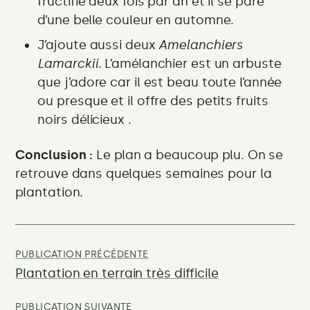
fructifie deux fois par an et il se pare
d’une belle couleur en automne.
J’ajoute aussi deux
Amelanchiers
Lamarckii
. L’amélanchier est un arbuste
que j’adore car il est beau toute l’année
ou presque et il offre des petits fruits
noirs délicieux .
Conclusion :
Le plan a beaucoup plu. On se
retrouve dans quelques semaines pour la
plantation.
Navigation
de
:
PUBLICATION PRÉCÉDENTE
Plantation en terrain très difficile
l’article
:
PUBLICATION SUIVANTE