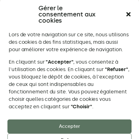
Gérer le
consentement aux
cookies
Alternative:
Lors de votre navigation sur ce site, nous utilisons
des cookies à des fins statistiques, mais aussi
pour améliorer votre expérience de navigation.
En cliquant sur
"Accepter"
, vous consentez à
l'utilisation des cookies. En cliquant sur
"Refuser"
,
vous bloquez le dépôt de cookies, à l'exception
de ceux qui sont indispensables au
Maïa Caillier Studio Paysage
fonctionnement du site. Vous pouvez également
Je travaille dans les cantons de Berne, Fribourg,
choisir quelles catégories de cookies vous
Neuchâtel et Vaud
acceptez en cliquant sur
"Choisir"
.
Adresse
info@maiastudiopaysage.ch
e-
Accepter
mail:
Accueil
Mon approche
Réalisations