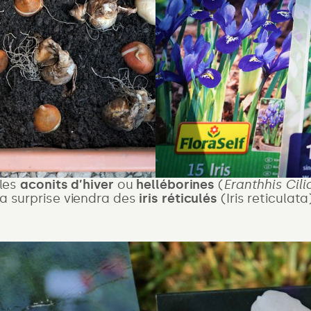
 les
aconits d’hiver
ou
helléborines
(
Eranthhis Cili
La surprise viendra des
iris réticulés
(Iris reticulat