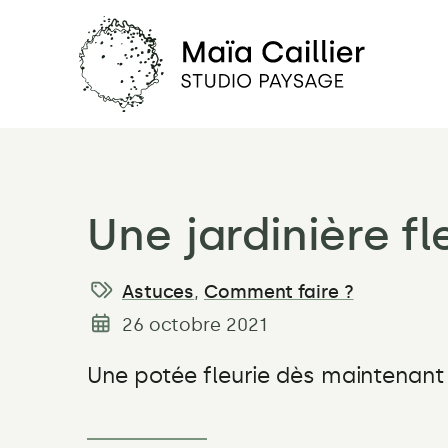
Maïa
Caillier
Studio
Paysage
Une jardinière fl
–
Les
Astuces
,
Comment faire ?
Catégories:
meilleures
26 octobre 2021
Date
plantes
de
pour
publication:
Une potée fleurie dès maintenant 
un
jardin