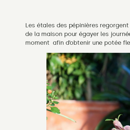
facile
et
toujours
Les étales des pépinières regorgent
beau
de la maison pour égayer les journée
moment afin d’obtenir une potée fleu