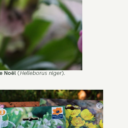
e Noël
(
Helleborus niger
).