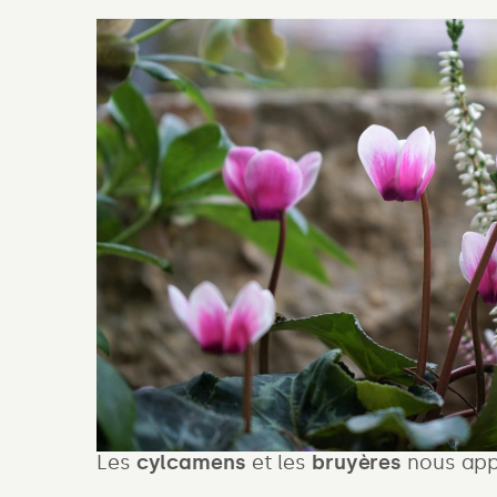
Les
cylcamens
et les
bruyères
nous appo