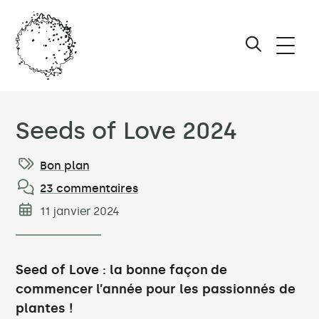
Ouvri
le
Afficher
men
le
Maïa
Caillier
formulair
Seeds of Love 2024
Studio
de
Paysage
–
Bon plan
Catégories:
recherche
Les
23 commentaires
meilleures
11 janvier 2024
Date
plantes
de
pour
publication:
un
Seed of Love : la bonne façon de
jardin
commencer l’année pour les passionnés de
facile
plantes !